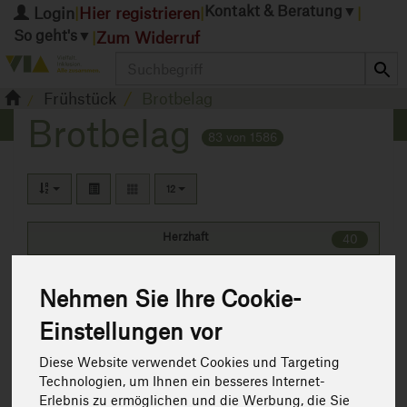
Kontakt & Beratung
▼
Login
Hier registrieren
|
|
|
So geht's
▼
Zum Widerruf
|
Produkt
Frühstück
Brotbelag
Brotbelag
83 von 1586
12
Herzhaft
40
Honig
4
Nehmen Sie Ihre Cookie-
Süß
39
Einstellungen vor
Diese Website verwendet Cookies und Targeting
Technologien, um Ihnen ein besseres Internet-
Erlebnis zu ermöglichen und die Werbung, die Sie