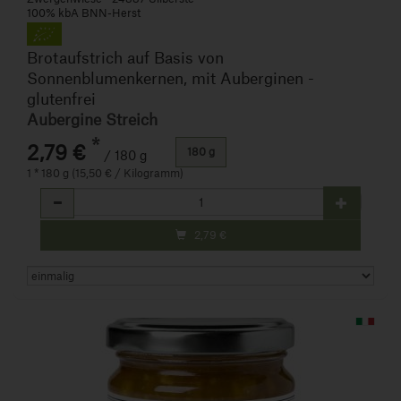
100% kbA BNN-Herst
Brotaufstrich auf Basis von
Sonnenblumenkernen, mit Auberginen -
glutenfrei
Aubergine Streich
*
2,79 €
180 g
/ 180 g
1 * 180 g (15,50 € / Kilogramm)
Anzahl
2,79
€
Art.-Nr. 105008