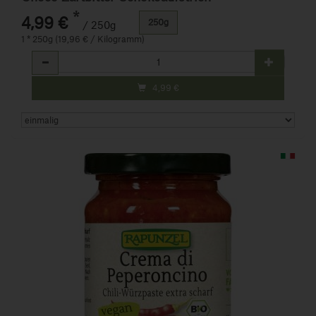
*
4,99 €
250g
/ 250g
1 * 250g (19,96 € / Kilogramm)
Anzahl
4,99
€
Art.-Nr. 1203515