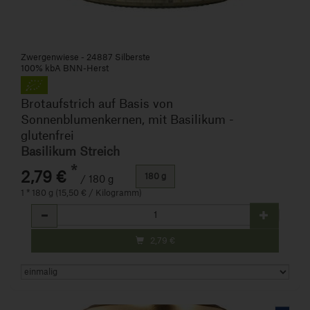
Zwergenwiese - 24887 Silberste
100% kbA BNN-Herst
Brotaufstrich auf Basis von
Sonnenblumenkernen, mit Basilikum -
glutenfrei
Basilikum Streich
*
2,79 €
180 g
/ 180 g
1 * 180 g (15,50 € / Kilogramm)
Anzahl
2,79
€
Art.-Nr. 1500660