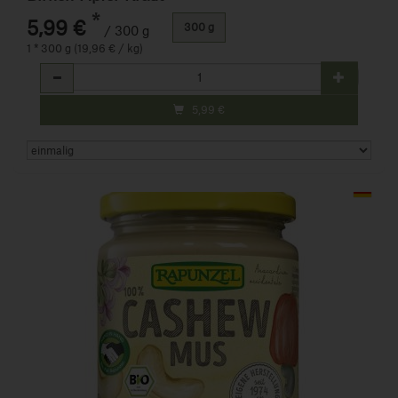
*
5,99 €
300 g
/ 300 g
1 * 300 g (19,96 € / kg)
Anzahl
5,99
€
Art.-Nr. 140200