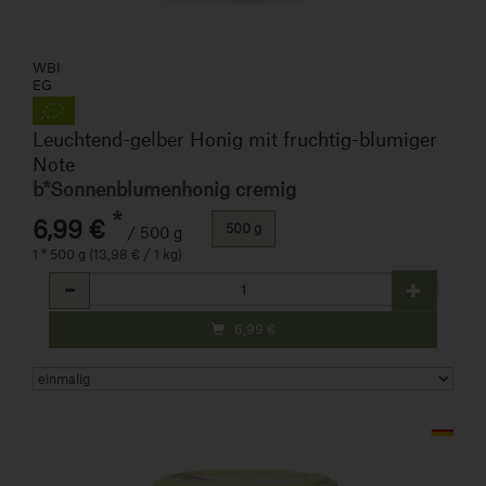
WBI
EG
Leuchtend-gelber Honig mit fruchtig-blumiger
Note
b*Sonnenblumenhonig cremig
*
6,99 €
500 g
/ 500 g
1 * 500 g (13,98 € / 1 kg)
Anzahl
6,99
€
Art.-Nr. 490132