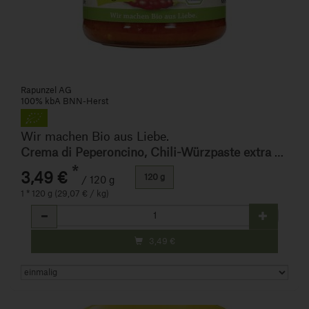
Rapunzel AG
100% kbA BNN-Herst
Wir machen Bio aus Liebe.
Crema di Peperoncino, Chili-Würzpaste extra scharf
*
3,49 €
120 g
/ 120 g
1 * 120 g (29,07 € / kg)
Anzahl
3,49
€
Art.-Nr. 110300