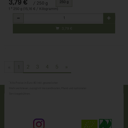
3,79 €
250 g
/ 250 g
1 * 250 g (15,16 € / Kilogramm)
Anzahl
3,79
€
2
3
4
5
»
«
1
*
Alle Preise in Euro (€) inkl. gesetzlicher
Mehrwertsteuer, zuzüglich Versandkosten, Pfand und optionaler
Servicegebühren.