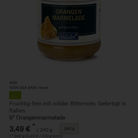
WBI
100% kbA BNN-Herst
Fruchtig-fein mit milder Bitternote. Gefertigt in
Italien.
b* Orangenmarmelade
*
3,49 €
240 g
/ 240 g
1 * 240 g (3,49 € / Kilogramm)