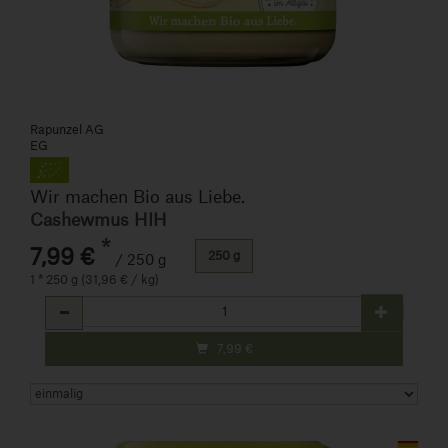
Rapunzel AG
EG
Wir machen Bio aus Liebe.
Cashewmus HIH
*
7,99 €
250 g
/ 250 g
1 * 250 g (31,96 € / kg)
Anzahl
7,99
€
Art.-Nr. 160920