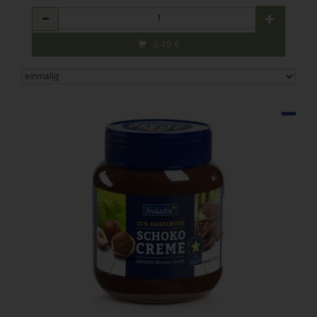
Anzahl
3,49
€
Art.-Nr. 104032