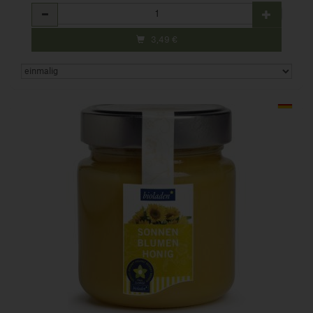
Anzahl
3,49
€
Art.-Nr. 298006