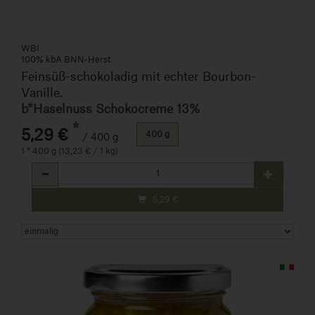
WBI
100% kbA BNN-Herst
Feinsüß-schokoladig mit echter Bourbon-
Vanille.
b*Haselnuss Schokocreme 13%
*
5,29 €
400 g
/ 400 g
1 * 400 g (13,23 € / 1 kg)
Anzahl
5,29
€
Art.-Nr. 105011