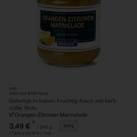
WBI
100% kbA BNN-Herst
Gefertigt in Italien. Fruchtig-frisch mit herb-
süßer Note.
b*Orangen-Zitronen Marmelade
*
3,49 €
240 g
/ 240 g
1 * 240 g (14,54 € / 1 kg)