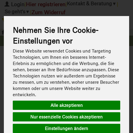
Kontakt & Beratung
▼
Login
Hier registrieren
|
|
|
So geht's
▼
Zum Widerruf
|
Produkt
Nehmen Sie Ihre Cookie-
Körperpflege
Sonnenpflege
Einstellungen vor
Hauschka
Diese Website verwendet Cookies und Targeting
Sonnenpflege
Technologien, um Ihnen ein besseres Internet-
1 von 1598
Erlebnis zu ermöglichen und die Werbung, die Sie
sehen, besser an Ihre Bedürfnisse anzupassen. Diese
Technologien nutzen wir außerdem um Ergebnisse
12
zu messen, um zu verstehen, woher unsere Besucher
kommen oder um unsere Website weiter zu
entwickeln.
Alle akzeptieren
Nur essenzielle Cookies akzeptieren
Einstellungen ändern