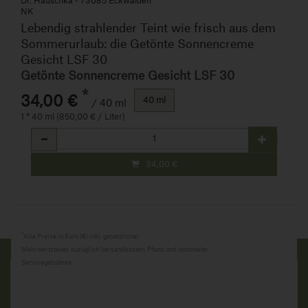
Dr. Hauschka - 73085 Eckwälden
NK
Lebendig strahlender Teint wie frisch aus dem
Sommerurlaub: die Getönte Sonnencreme
Gesicht LSF 30
Getönte Sonnencreme Gesicht LSF 30
*
34,00 €
40 ml
/ 40 ml
1 * 40 ml (850,00 € / Liter)
Anzahl
34,00
€
*
Alle Preise in Euro (€) inkl. gesetzlicher
Mehrwertsteuer, zuzüglich Versandkosten, Pfand und optionaler
Servicegebühren.