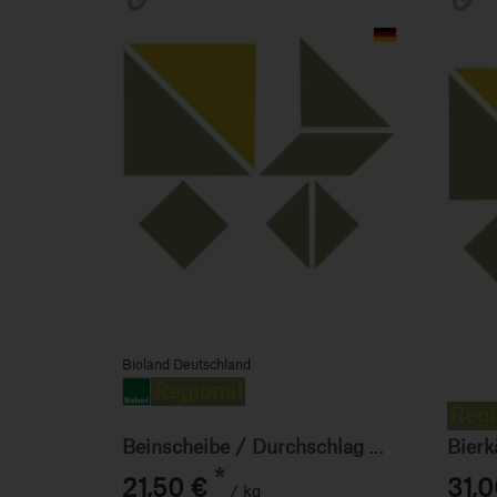
Bioland Deutschland
Bierk
Beinscheibe / Durchschlag 500g
*
21,50 €
31,0
/ kg