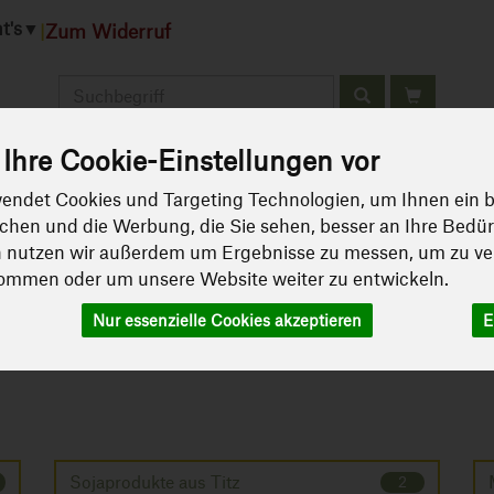
t's
▼
Zum Widerruf
|
Produkt
Ihre Cookie-Einstellungen vor
chulobstprogramm
Über Uns
Dr.Hauschka
Rez
endet Cookies und Targeting Technologien, um Ihnen ein b
ichen und die Werbung, die Sie sehen, besser an Ihre Bedü
n nutzen wir außerdem um Ergebnisse zu messen, um zu ve
ommen oder um unsere Website weiter zu entwickeln.
Nur essenzielle Cookies akzeptieren
E
er Nachbarschaft
Sojaprodukte aus Titz
2