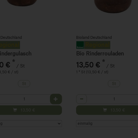
 Deutschland
Bioland Deutschland
indergulasch
Bio Rinderrouladen
*
*
0 €
13,50 €
/ St
/ St
3,50 € / st)
1 * St (13,50 € / st)
St
St
hl
Anzahl
13,50
€
13,50
€