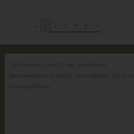
2
3
4
5
»
«
1
*
Alle Preise in Euro (€) inkl. gesetzlicher
Mehrwertsteuer, zuzüglich Versandkosten, Pfand un
Servicegebühren.