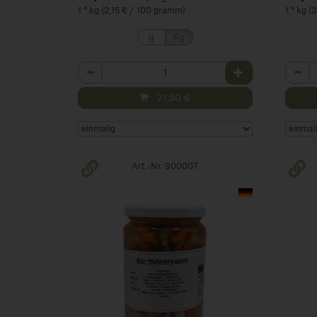
1 * kg (2,15 € / 100 gramm)
1 * kg 
g
Kg
Anzahl
Anza
21,50
€
Art.-Nr. 900007