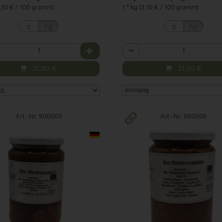
(3,10 € / 100 gramm)
1 * kg (3,10 € / 100 gramm)
g
Kg
g
Kg
hl
Anzahl
31,00
€
31,00
€
Art.-Nr. 900005
Art.-Nr. 900006