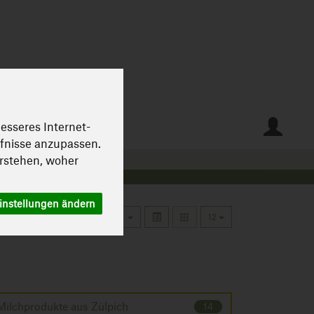
epte
esseres Internet-
rfnisse anzupassen.
rstehen, woher
instellungen ändern
12
Milchprodukte aus Zülpich
14