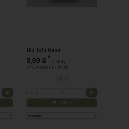
Bio Tofu Natur
*
3,69 €
/ 330 g
1 * 330 g (3,69 € / Stück)
330 g
Anzahl
3,69
€