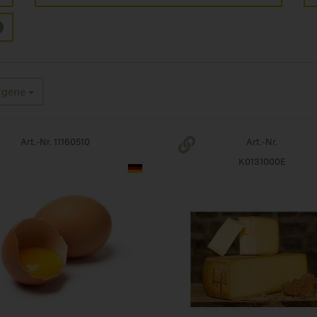
rgene
Art.-Nr. 11160510
Art.-Nr.
K0131000E