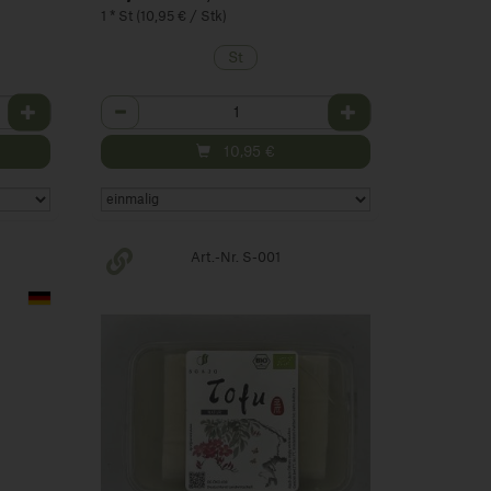
1 * St (10,95 € / Stk)
St
Anzahl
10,95
€
Art.-Nr. S-001