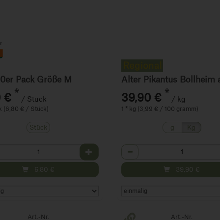
r
10er Pack Größe M
*
*
 €
39,90 €
/ Stück
/ kg
k (6,80 € / Stück)
1 * kg (3,99 € / 100 gramm)
Stück
g
Kg
hl
Anzahl
6,80
€
39,90
€
Art.-Nr.
Art.-Nr.