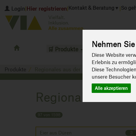
Kontakt & Beratung
▼
So geh
Login
Hier registrieren
|
|
|
Nehmen Sie 
Grüne
🛒 Produkte
Gutschein
EU-S
Kiste
Diese Website verw
Erlebnis zu ermögl
Produkte
Regionales aus der Nachbarschaft
Diese Technologie
unsere Besucher k
Alle akzeptieren
Regionales aus d
97 von 1598
Eier aus Düren
3