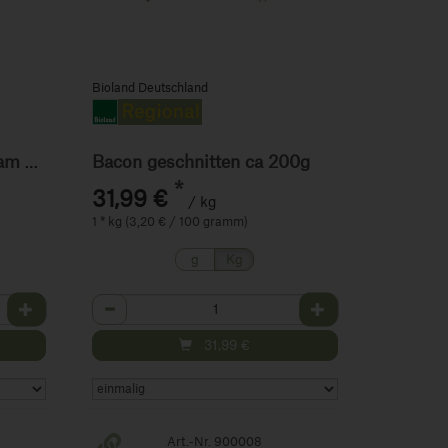
Bioland Deutschland
Bacon geschnitten ca 200g
Alter Pikantus Bollheim am Stück
*
31,99 €
/ kg
1 * kg (3,20 € / 100 gramm)
g
Kg
Anzahl
31,99
€
Art.-Nr. 900008