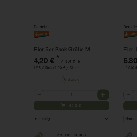
Demeter
Demete
Eier 6er Pack Größe M
Eier 
*
4,20 €
6,80
/ 6 Stück
1 * 6 Stück (4,20 € / Stück)
1 * Stüc
6 Stück
Anzahl
Anza
4,20
€
Art.-Nr. 900008