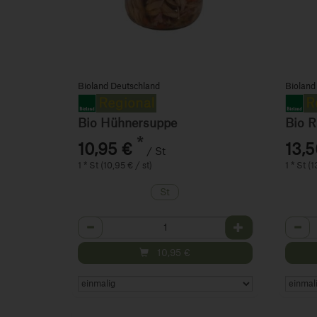
Bioland Deutschland
Bioland
Bio Hühnersuppe
Bio R
*
10,95 €
13,5
/ St
1 * St (10,95 € / st)
1 * St (1
St
Anzahl
Anza
10,95
€