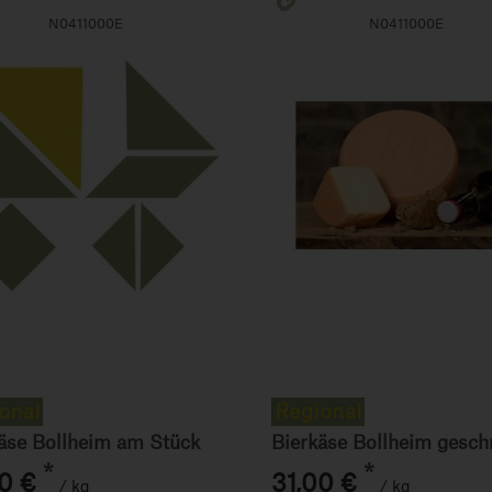
N0411000E
N0411000E
äse Bollheim am Stück
Bierkäse Bollheim gesch
*
*
0 €
31,00 €
/ kg
/ kg