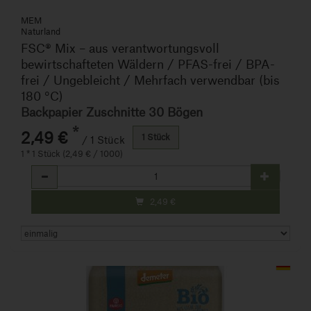
MEM
Naturland
FSC® Mix – aus verantwortungsvoll
bewirtschafteten Wäldern / PFAS-frei / BPA-
frei / Ungebleicht / Mehrfach verwendbar (bis
180 °C)
Backpapier Zuschnitte 30 Bögen
*
2,49 €
1 Stück
/ 1 Stück
1 * 1 Stück (2,49 € / 1000)
Anzahl
2,49
€
Art.-Nr. 250956