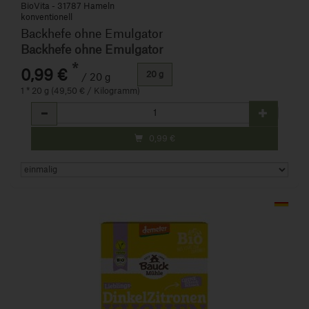
BioVita - 31787 Hameln
konventionell
Backhefe ohne Emulgator
Backhefe ohne Emulgator
*
0,99 €
20 g
/ 20 g
1 * 20 g (49,50 € / Kilogramm)
Anzahl
0,99
€
Art.-Nr. 250339