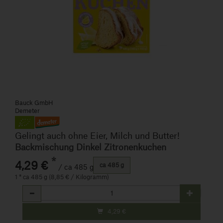
Bauck GmbH
Demeter
Gelingt auch ohne Eier, Milch und Butter!
Backmischung Dinkel Zitronenkuchen
*
4,29 €
ca 485 g
/ ca 485 g
1 * ca 485 g (8,85 € / Kilogramm)
Anzahl
4,29
€