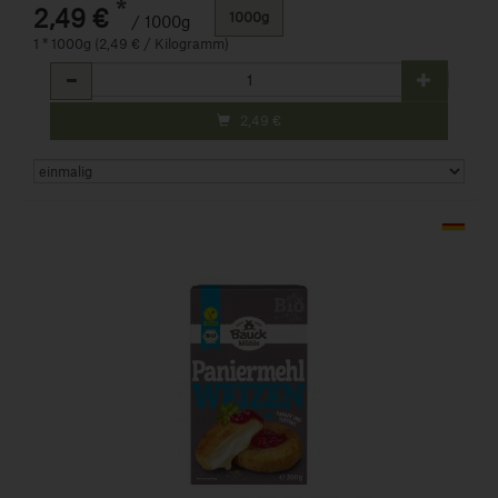
*
2,49 €
1000g
/ 1000g
1 * 1000g (2,49 € / Kilogramm)
Anzahl
2,49
€
Art.-Nr. 427821