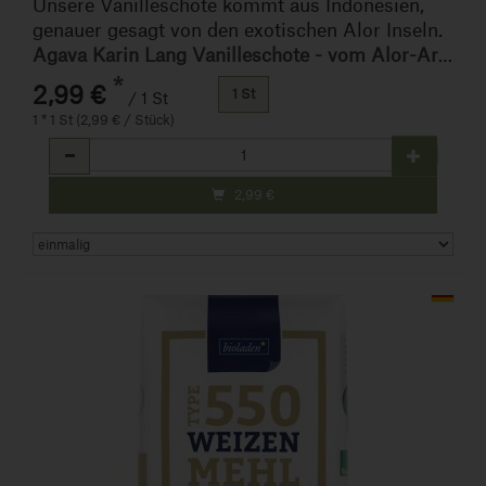
Unsere Vanilleschote kommt aus Indonesien,
genauer gesagt von den exotischen Alor Inseln.
Agava Karin Lang Vanilleschote - vom Alor-Archipel
*
2,99 €
1 St
/ 1 St
1 * 1 St (2,99 € / Stück)
Anzahl
2,99
€
Art.-Nr. 250610