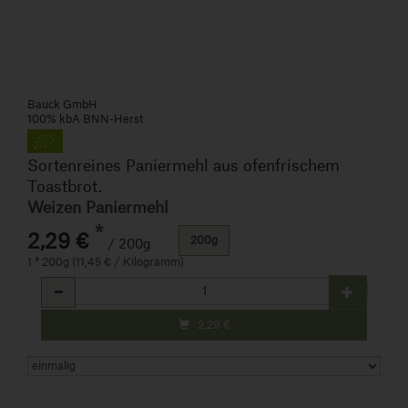
Bauck GmbH
100% kbA BNN-Herst
Sortenreines Paniermehl aus ofenfrischem
Toastbrot.
Weizen Paniermehl
*
2,29 €
200g
/ 200g
1 * 200g (11,45 € / Kilogramm)
Anzahl
2,29
€
Art.-Nr. 1441045