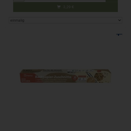
3,29
€
Art.-Nr. 895148