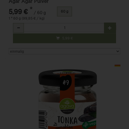
Agar Agar Pulver
*
5,99 €
60 g
/ 60 g
1 * 60 g (99,85 € / kg)
Anzahl
5,99
€
Art.-Nr. 31092