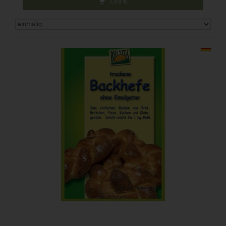
1,49
€
Art.-Nr. 691903