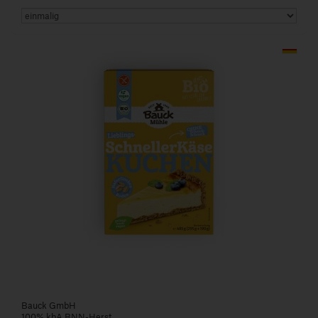
Art.-Nr. 250336
Bauck GmbH
100% kbA BNN-Herst