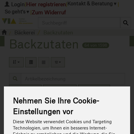
Kontakt & Beratung
▼
Login
Hier registrieren
|
|
|
So geht's
▼
Zum Widerruf
|
Produkt
Bäckerei
Backzutaten
Backzutaten
64 von 1598
12
Hersteller
Ernährung
Allergene
Nehmen Sie Ihre Cookie-
Art.-Nr. 428542
Einstellungen vor
Diese Website verwendet Cookies und Targeting
Technologien, um Ihnen ein besseres Internet-