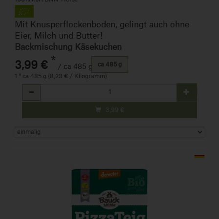
Mit Knusperflockenboden, gelingt auch ohne
Eier, Milch und Butter!
Backmischung Käsekuchen
*
3,99 €
ca 485 g
/ ca 485 g
1 * ca 485 g (8,23 € / Kilogramm)
Anzahl
3,99
€
Art.-Nr. 250370