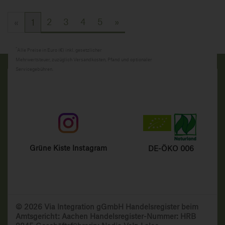
2
3
4
5
»
«
1
*
Alle Preise in Euro (€) inkl. gesetzlicher
Mehrwertsteuer, zuzüglich Versandkosten, Pfand und optionaler
Servicegebühren.
Grüne Kiste Instagram
DE-ÖKO 006
© 2026 Via Integration gGmbH Handelsregister beim
Amtsgericht: Aachen Handelsregister-Nummer: HRB