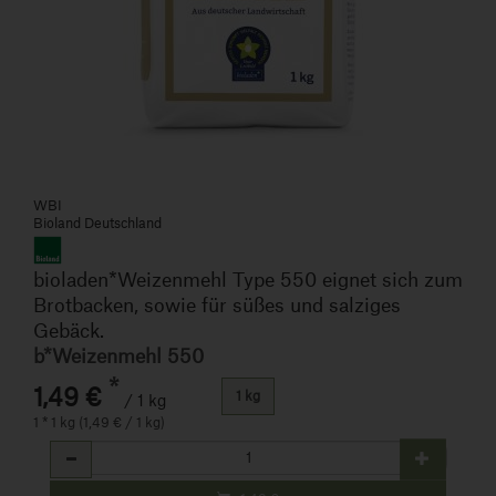
WBI
Bioland Deutschland
bioladen*Weizenmehl Type 550 eignet sich zum
Brotbacken, sowie für süßes und salziges
Gebäck.
b*Weizenmehl 550
*
1,49 €
1 kg
/ 1 kg
1 * 1 kg (1,49 € / 1 kg)
Anzahl