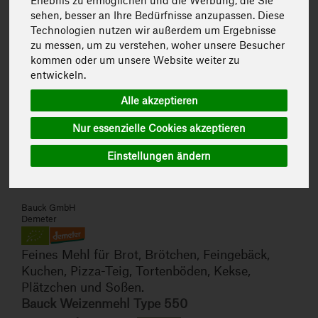
Erlebnis zu ermöglichen und die Werbung, die Sie
sehen, besser an Ihre Bedürfnisse anzupassen. Diese
Technologien nutzen wir außerdem um Ergebnisse
zu messen, um zu verstehen, woher unsere Besucher
kommen oder um unsere Website weiter zu
entwickeln.
Alle akzeptieren
Nur essenzielle Cookies akzeptieren
Einstellungen ändern
Bauck GmbH
Demeter
Feines Mehl für Brot, Brötchen, Feingebäck,
Kuchen, Pizza-Teig, Tortenböden, Kekse,
Plätzchen und Soßen.
Bauck Weizenmehl Type 550