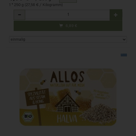
1 * 250 g (27,56 € / Kilogramm)
Anzahl
6,89
€
Art.-Nr. 442815