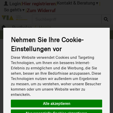
Kontakt & Beratung
▼
Login
Hier registrieren
|
|
|
So geht's
▼
Zum Widerruf
|
Produkt
Brotbelag
Honig
Honig
Nehmen Sie Ihre Cookie-
4 von 1593
Einstellungen vor
12
Diese Website verwendet Cookies und Targeting
Technologien, um Ihnen ein besseres Internet-
Erlebnis zu ermöglichen und die Werbung, die Sie
sehen, besser an Ihre Bedürfnisse anzupassen. Diese
Hersteller
Ernährung
Allergene
Technologien nutzen wir außerdem um Ergebnisse
zu messen, um zu verstehen, woher unsere Besucher
Art.-Nr. 298006
kommen oder um unsere Website weiter zu
entwickeln.
Alle akzeptieren