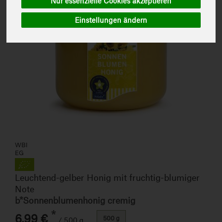
Nur essenzielle Cookies akzeptieren
Einstellungen ändern
WBI
EG
Leuchtend-gelber Honig mit fruchtig-blumiger
Note
b*Sonnenblumenhonig cremig
*
6,99 €
500 g
/ 500 g