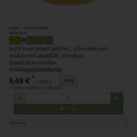
Hoyer - 82398 Polling
Naturland
nicht maschinell gefiltert, schonend und
traditionell abgefüllt, ständige
Qualitätskontrollen
Frühlingsblütenhonig
*
5,49 €
250 g
/ 250 g
1 * 250 g (21,96 € / 1 Kilogram)
Anzahl
5,49
€
Art.-Nr. 510012