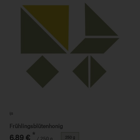
ijs
Frühlingsblütenhonig
*
6,89 €
250 g
/ 250 g