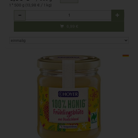
1 * 500 g (13,98 € / 1 kg)
Anzahl
6,99
€
Art.-Nr. 510087