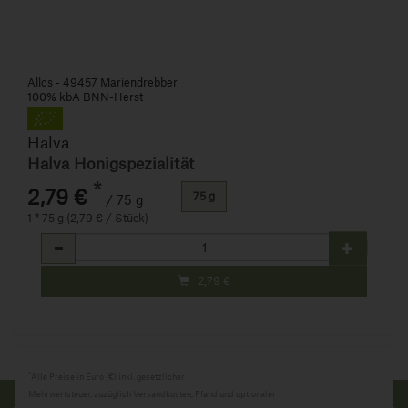
Allos - 49457 Mariendrebber
100% kbA BNN-Herst
Halva
Halva Honigspezialität
*
2,79 €
75 g
/ 75 g
1 * 75 g (2,79 € / Stück)
Anzahl
2,79
€
*
Alle Preise in Euro (€) inkl. gesetzlicher
Mehrwertsteuer, zuzüglich Versandkosten, Pfand und optionaler