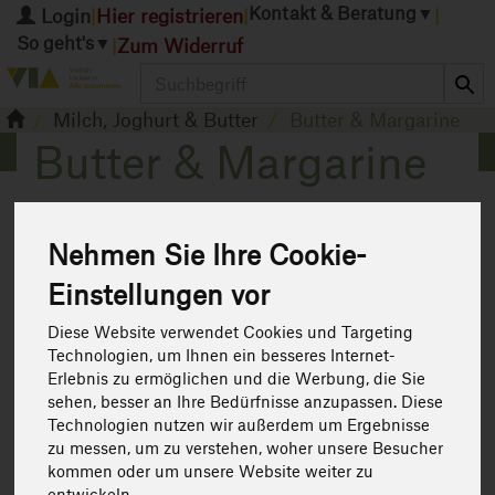
Kontakt & Beratung
▼
Login
Hier registrieren
|
|
|
So geht's
▼
Zum Widerruf
|
Produkt
Milch, Joghurt & Butter
Butter & Margarine
Butter & Margarine
7 von 1598
Nehmen Sie Ihre Cookie-
Einstellungen vor
12
Diese Website verwendet Cookies und Targeting
Technologien, um Ihnen ein besseres Internet-
Erlebnis zu ermöglichen und die Werbung, die Sie
Hersteller
Ernährung
Allergene
sehen, besser an Ihre Bedürfnisse anzupassen. Diese
Technologien nutzen wir außerdem um Ergebnisse
Art.-Nr. 475280
zu messen, um zu verstehen, woher unsere Besucher
kommen oder um unsere Website weiter zu
entwickeln.