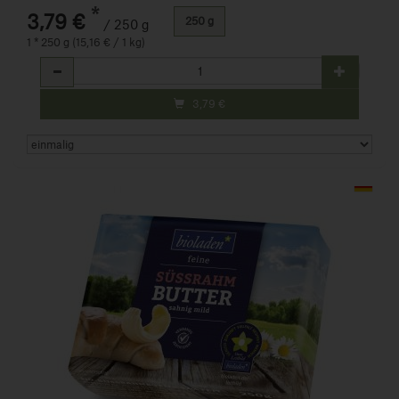
*
3,79 €
250 g
/ 250 g
1 * 250 g (15,16 € / 1 kg)
Anzahl
3,79
€
Art.-Nr. 475282