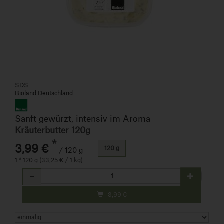
SDS
Bioland Deutschland
Sanft gewürzt, intensiv im Aroma
Kräuterbutter 120g
*
3,99 €
120 g
/ 120 g
1 * 120 g (33,25 € / 1 kg)
Anzahl
3,99
€
Art.-Nr. 470916