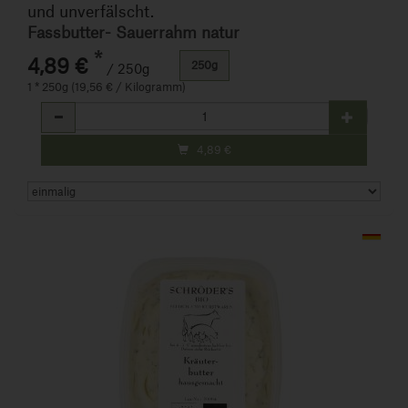
und unverfälscht.
Fassbutter- Sauerrahm natur
*
4,89 €
250g
/ 250g
1 * 250g (19,56 € / Kilogramm)
Anzahl
4,89
€
Art.-Nr. 167035