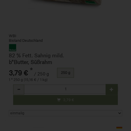
WBI
Bioland Deutschland
82 % Fett. Sahnig mild.
b*Butter, Süßrahm
*
3,79 €
250 g
/ 250 g
1 * 250 g (15,16 € / 1 kg)
Anzahl
3,79
€
Art.-Nr. 11244