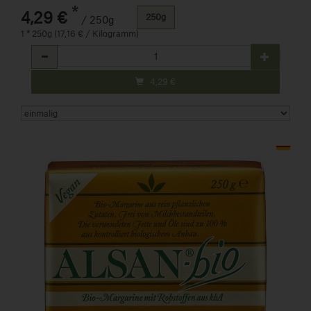
*
4,29 €
250g
/ 250g
1 * 250g (17,16 € / Kilogramm)
Anzahl
4,29
€
Art.-Nr. 521300