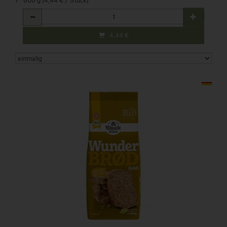
1 * 600 g (4,44 € / Stück)
Anzahl
4,44
€
Art.-Nr. 613596