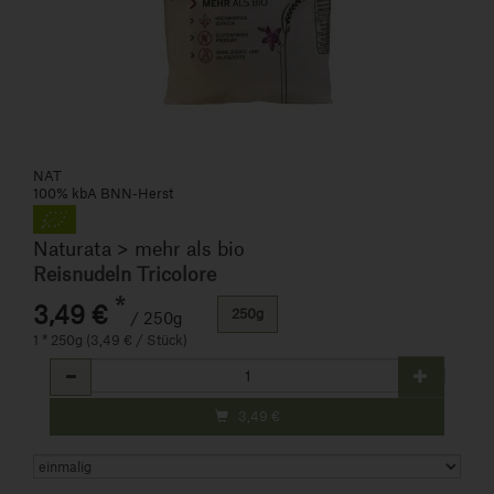
NAT
100% kbA BNN-Herst
Naturata > mehr als bio
Reisnudeln Tricolore
*
3,49 €
250g
/ 250g
1 * 250g (3,49 € / Stück)
Anzahl
3,49
€
Art.-Nr. 20767