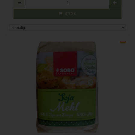
Anzahl
4,79
€
Art.-Nr. 706045