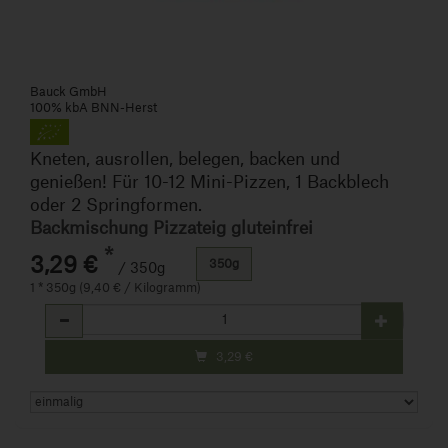
Bauck GmbH
100% kbA BNN-Herst
Kneten, ausrollen, belegen, backen und
genießen! Für 10-12 Mini-Pizzen, 1 Backblech
oder 2 Springformen.
Backmischung Pizzateig gluteinfrei
*
3,29 €
350g
/ 350g
1 * 350g (9,40 € / Kilogramm)
Anzahl
3,29
€
Art.-Nr. 250323