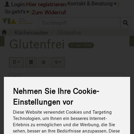
Kontakt & Beratung
▼
Login
Hier registrieren
|
|
|
So geht's
▼
Zum Widerruf
|
Produkt
Küchenzauber
Glutenfrei
Glutenfrei
11 von 1598
12
Nehmen Sie Ihre Cookie-
Hersteller
Ernährung
Allergene
Einstellungen vor
Art.-Nr. 250940
Diese Website verwendet Cookies und Targeting
Technologien, um Ihnen ein besseres Internet-
Erlebnis zu ermöglichen und die Werbung, die Sie
sehen, besser an Ihre Bedürfnisse anzupassen. Diese