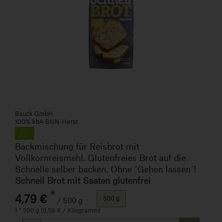
Bauck GmbH
100% kbA BNN-Herst
Backmischung für Reisbrot mit
Vollkornreismehl. Glutenfreies Brot auf die
Schnelle selber backen. Ohne ´Gehen lassen´!
Schnell Brot mit Saaten glutenfrei
*
4,79 €
500 g
/ 500 g
1 * 500 g (9,58 € / Kilogramm)