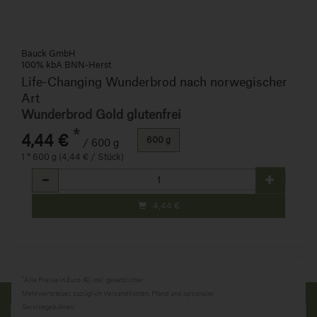
Bauck GmbH
100% kbA BNN-Herst
Life-Changing Wunderbrod nach norwegischer
Art
Wunderbrod Gold glutenfrei
*
4,44 €
600 g
/ 600 g
1 * 600 g (4,44 € / Stück)
Anzahl
4,44
€
*
Alle Preise in Euro (€) inkl. gesetzlicher
Mehrwertsteuer, zuzüglich Versandkosten, Pfand und optionaler
Servicegebühren.