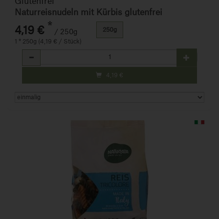
Glutenfrei
Naturreisnudeln mit Kürbis glutenfrei
*
4,19 €
250g
/ 250g
1 * 250g (4,19 € / Stück)
Anzahl
4,19
€
Art.-Nr. 615602