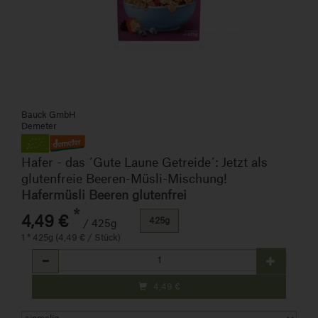
Bauck GmbH
Demeter
Hafer - das ´Gute Laune Getreide´: Jetzt als
glutenfreie Beeren-Müsli-Mischung!
Hafermüsli Beeren glutenfrei
*
4,49 €
425g
/ 425g
1 * 425g (4,49 € / Stück)
Anzahl
4,49
€