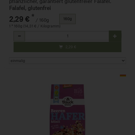
pflanzlicher, garantiert glutenfreier Falafel.
Falafel, glutenfrei
*
2,29 €
160g
/ 160g
1 * 160g (14,31 € / Kilogramm)
Anzahl
2,29
€
Art.-Nr. 480763