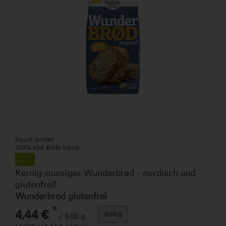
Bauck GmbH
100% kbA BNN-Herst
Kernig-nussiges Wunderbrød - nordisch und
glutenfrei!
Wunderbrod glutenfrei
*
4,44 €
600 g
/ 600 g