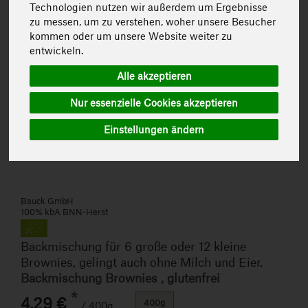
Technologien nutzen wir außerdem um Ergebnisse
zu messen, um zu verstehen, woher unsere Besucher
kommen oder um unsere Website weiter zu
entwickeln.
Alle akzeptieren
Nur essenzielle Cookies akzeptieren
Einstellungen ändern
Bauck GmbH
100% kbA BNN-Herst
Backmischung für 6 große oder 12 kleine
Brownies, gelingt auch ohne Milch und Eier.
Backmischung Brownies , glutenfrei
*
4,29 €
400g
/ 400g