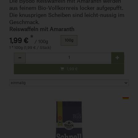
Die Byodo Reiswaffeln mit Amaranth werden
aus feinem Bio-Vollkornreis locker aufgepufft.
Die knusprigen Scheiben sind leicht-nussig im
Geschmack.
Reiswaffeln mit Amaranth
*
1,99 €
100g
/ 100g
1 * 100g (1,99 € / Stück)
Anzahl
1,99
€
Art.-Nr. 250921