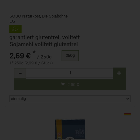
SOBO Naturkost, Die Sojabohne
EG
garantiert glutenfrei, vollfett
Sojamehl vollfett glutenfrei
*
2,69 €
250g
/ 250g
1 * 250g (2,69 € / Stück)
Anzahl
2,69
€
Art.-Nr. 427772