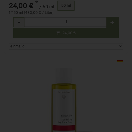
*
24,00 €
50 ml
/ 50 ml
1 * 50 ml (480,00 € / Liter)
Anzahl
24,00
€
Art.-Nr. 819034