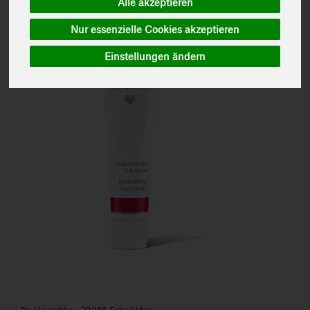
Alle akzeptieren
Hersteller
Ernährung
Allergene
Nur essenzielle Cookies akzeptieren
Art.-Nr. 819039
Einstellungen ändern