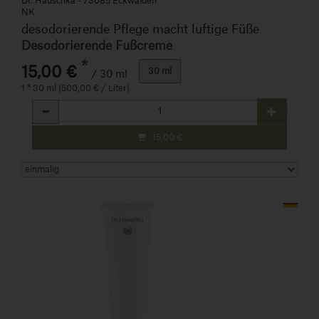
Dr. Hauschka - 73085 Eckwälden
NK
desodorierende Pflege macht luftige Füße
Desodorierende Fußcreme
*
15,00 €
30 ml
/ 30 ml
1 * 30 ml (500,00 € / Liter)
Anzahl
15,00
€
Art.-Nr. 818934