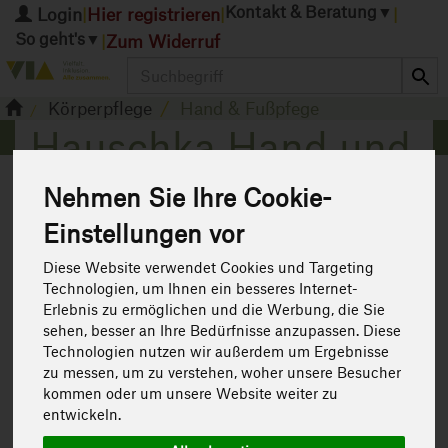
Kontakt & Beratung
▼
Login
Hier registrieren
|
|
|
So geht's
▼
Zum Widerruf
|
Produkt
Körperpflege
Hand & Fußpfege
Hauschka Hand und
Fußpflege
Nehmen Sie Ihre Cookie-
6 von 1598
Einstellungen vor
12
Diese Website verwendet Cookies und Targeting
Technologien, um Ihnen ein besseres Internet-
Erlebnis zu ermöglichen und die Werbung, die Sie
sehen, besser an Ihre Bedürfnisse anzupassen. Diese
Technologien nutzen wir außerdem um Ergebnisse
zu messen, um zu verstehen, woher unsere Besucher
kommen oder um unsere Website weiter zu
entwickeln.