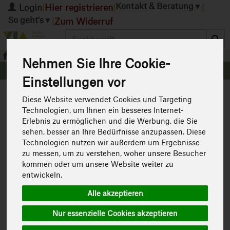
Kontakt & Beratung
▼
Login
Hier registrieren
|
|
|
So geht's
▼
Zum Widerruf
|
Produkt
Gesichtspflege
Tagespflege
Nehmen Sie Ihre Cookie-
Einstellungen vor
Diese Website verwendet Cookies und Targeting
Technologien, um Ihnen ein besseres Internet-
Erlebnis zu ermöglichen und die Werbung, die Sie
sehen, besser an Ihre Bedürfnisse anzupassen. Diese
Technologien nutzen wir außerdem um Ergebnisse
zu messen, um zu verstehen, woher unsere Besucher
kommen oder um unsere Website weiter zu
entwickeln.
Alle akzeptieren
Tönungscreme
Nur essenzielle Cookies akzeptieren
reichhaltige Tagespflege tönt zart
Art.-Nr.