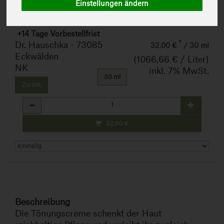
819416
Einstellungen ändern
+14 Tage Vorbestellfrist
*
Dr. Hauschka - 73085
32,00 €
/ 30 ml
Eckwälden
(1066,66 € / Liter)
NK
inkl. 7% MwSt.
30 ml
Zurück
Anzahl
32,00
€
Beschreibung
Die Tönungscreme schenkt der Haut